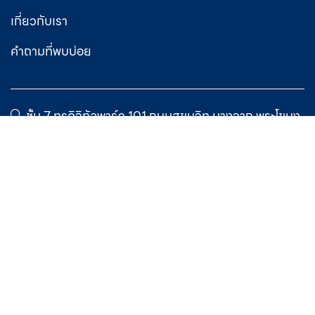
เกี่ยวกับเรา
คำถามที่พบบ่อย
ชั้น 7 ทรูดิจิทัลพาร์ค 101 ถนนสุขุมวิท บางจาก พระโขนง
กรุงเทพ 10260
academy@truedigital.com
นโยบายความเป็นส่วนตัว
ข้อกำหนดและเงื่อนไข